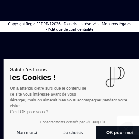
Copyright
Régie PEDRINI
2026 - Tous droits réservés -
Mentions légales
-
Politique de confidentialité
Salut c'est nous...
les Cookies !
On a attendu d'être sûrs que le contenu de
ce site vous intéresse avant de vous
déranger, mais on aimerait bien vous accompagner pendant votre
visite...
C'est OK pour vous ?
Consentements certifiés par
Non merci
Je choisis
OK pour moi