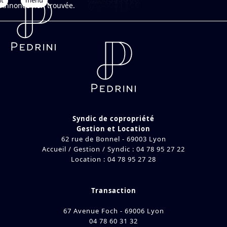
nt
Open
Close
Skip
Annonce non trouvée.
to
mobile
mobile
content
menu
menu
Syndic de copropriété
Gestion et Location
62 rue de Bonnel - 69003 Lyon
Accueil / Gestion / Syndic : 04 78 95 27 22
Location : 04 78 95 27 28
Transaction
67 Avenue Foch - 69006 Lyon
04 78 60 31 32