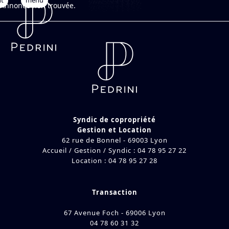
nt
Open
Close
Skip
Annonce non trouvée.
to
mobile
mobile
content
menu
menu
Syndic de copropriété
Gestion et Location
62 rue de Bonnel - 69003 Lyon
Accueil / Gestion / Syndic : 04 78 95 27 22
Location : 04 78 95 27 28
Transaction
67 Avenue Foch - 69006 Lyon
04 78 60 31 32