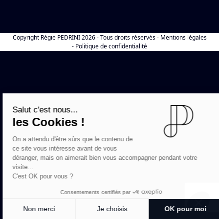
Copyright
Régie PEDRINI
2026 - Tous droits réservés -
Mentions légales
-
Politique de confidentialité
Salut c'est nous...
les Cookies !
On a attendu d'être sûrs que le contenu de
ce site vous intéresse avant de vous
déranger, mais on aimerait bien vous accompagner pendant votre
visite...
C'est OK pour vous ?
Consentements certifiés par
Non merci
Je choisis
OK pour moi