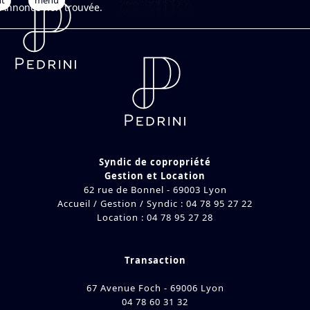
nt
Open
Close
Skip
Annonce non trouvée.
to
mobile
mobile
content
menu
menu
Syndic de copropriété
Gestion et Location
62 rue de Bonnel - 69003 Lyon
Accueil / Gestion / Syndic : 04 78 95 27 22
Location : 04 78 95 27 28
Transaction
67 Avenue Foch - 69006 Lyon
04 78 60 31 32