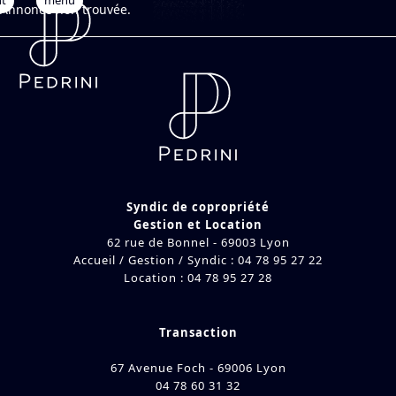
nt
Open
Close
Skip
Annonce non trouvée.
to
mobile
mobile
content
menu
menu
Syndic de copropriété
Gestion et Location
62 rue de Bonnel - 69003 Lyon
Accueil / Gestion / Syndic : 04 78 95 27 22
Location : 04 78 95 27 28
Transaction
67 Avenue Foch - 69006 Lyon
04 78 60 31 32