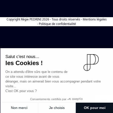
Copyright
Régie PEDRINI
2026 - Tous droits réservés -
Mentions légales
-
Politique de confidentialité
Salut c'est nous...
les Cookies !
On a attendu d'être sûrs que le contenu de
ce site vous intéresse avant de vous
déranger, mais on aimerait bien vous accompagner pendant votre
visite...
C'est OK pour vous ?
Consentements certifiés par
Non merci
Je choisis
OK pour moi