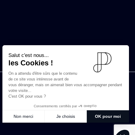
Salut c'est nous...
les Cookies !
On a attendu d'être sûrs que le contenu
de ce site vous intéresse avant de
vous déranger, mais on aimerait bien vous accompagner pendant
Transaction
votre visite...
C'est OK pour vous ?
67 Avenue Foch - 69006 Lyon
04 78 60 31 32
Consentements certifiés par
Non merci
Je choisis
OK pour moi
Axeptio consent
Plateforme de Gestion du Consentement : Personnalisez vos Options