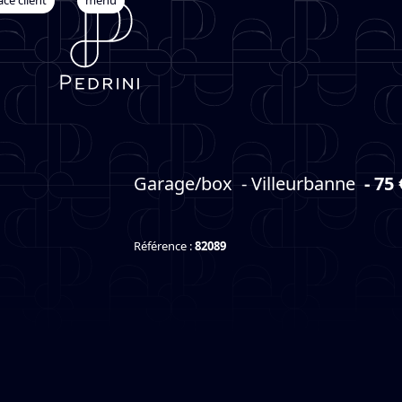
ce client
Open
Close
Skip
to
mobile
mobile
content
menu
menu
Garage/box - Villeurbanne
- 75 
Référence :
82089