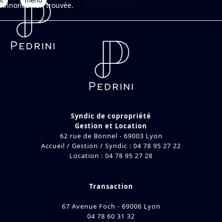
nt
Open
Close
Skip
Annonce non trouvée.
to
mobile
mobile
content
menu
menu
Syndic de copropriété
Gestion et Location
62 rue de Bonnel - 69003 Lyon
Accueil / Gestion / Syndic : 04 78 95 27 22
Location : 04 78 95 27 28
Transaction
67 Avenue Foch - 69006 Lyon
04 78 60 31 32