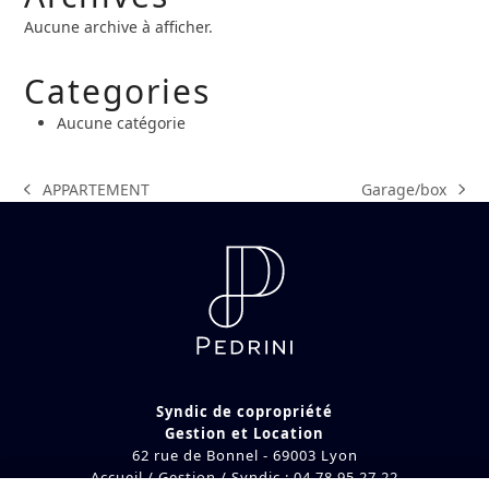
Aucune archive à afficher.
Categories
Aucune catégorie
Garage/box
APPARTEMENT
next
previous
post:
post:
Syndic de copropriété
Gestion et Location
62 rue de Bonnel - 69003 Lyon
Accueil / Gestion / Syndic : 04 78 95 27 22