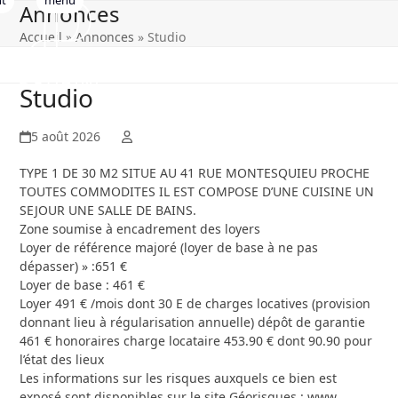
nt
Annonces
Open
Close
Skip
to
Accueil
»
Annonces
»
Studio
mobile
mobile
content
menu
menu
Studio
5 août 2026
TYPE 1 DE 30 M2 SITUE AU 41 RUE MONTESQUIEU PROCHE
TOUTES COMMODITES IL EST COMPOSE D’UNE CUISINE UN
SEJOUR UNE SALLE DE BAINS.
Zone soumise à encadrement des loyers
Loyer de référence majoré (loyer de base à ne pas
dépasser) » :651 €
Loyer de base : 461 €
Loyer 491 € /mois dont 30 E de charges locatives (provision
donnant lieu à régularisation annuelle) dépôt de garantie
461 € honoraires charge locataire 453.90 € dont 90.90 pour
l’état des lieux
Les informations sur les risques auxquels ce bien est
exposé sont disponibles sur le site Géorisques : www.