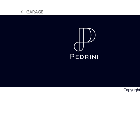
GARAGE
previous
post:
Copyrigh