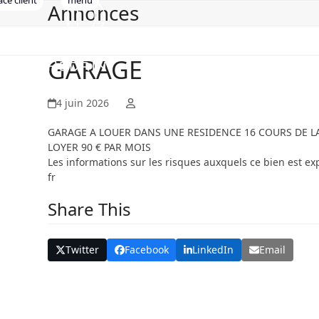
ce client
Annonces
Open
Close
Skip
to
mobile
mobile
content
menu
menu
GARAGE
4 juin 2026
GARAGE A LOUER DANS UNE RESIDENCE 16 COURS DE L
LOYER 90 € PAR MOIS
Les informations sur les risques auxquels ce bien est ex
fr
Share This
Twitter
Facebook
LinkedIn
Email